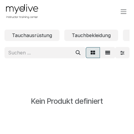
Zum Inhalt springen
Tauchausrüstung
Tauchbekleidung
U
Kein Produkt definiert