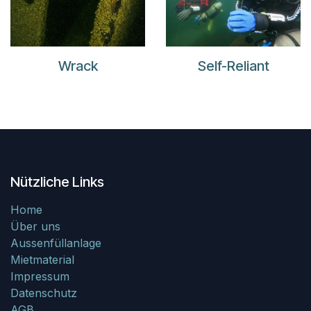
Wrack
Self-Reliant
Nützliche Links
Home
Über uns
Aussenfüllanlage
Mietmaterial
Impressum
Datenschutz
AGB