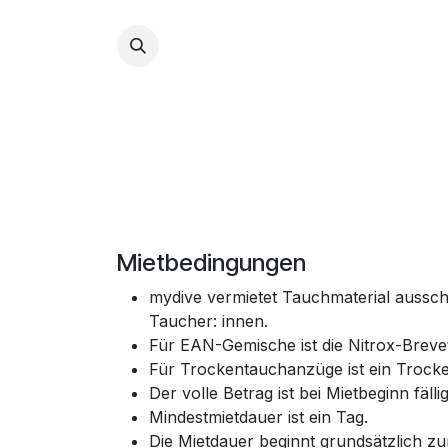
Zum Inhalt springen
Tauchkurse
Profi-
Mietbedingungen
mydive vermietet Tauchmaterial ausschl
Taucher: innen.
Für EAN-Gemische ist die Nitrox-Breve
Für Trockentauchanzüge ist ein Trock
Der volle Betrag ist bei Mietbeginn fällig
Mindestmietdauer ist ein Tag.
Die Mietdauer beginnt grundsätzlich z