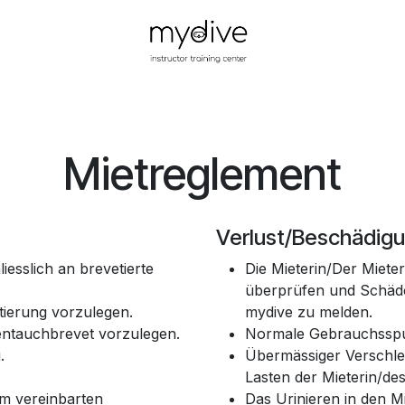
Ausbildung
1. Hilfe-Kurse
Divecenter & Services
Mietreglement
Verlust/Beschädig
iesslich an brevetierte
Die Mieterin/Der Mieter
überprüfen und Schäde
tierung vorzulegen.
mydive zu melden.
entauchbrevet vorzulegen.
Normale Gebrauchsspur
.
Übermässiger Verschle
Lasten der Mieterin/des
um vereinbarten
Das Urinieren in den M