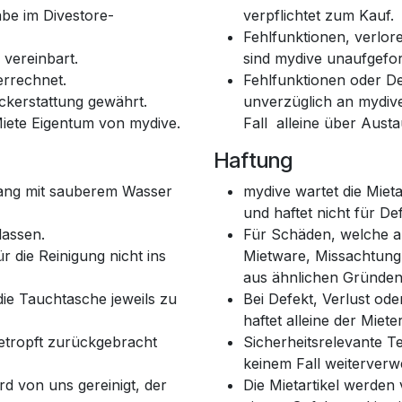
be im Divestore-
verpflichtet zum Kauf.
Fehlfunktionen, verlor
vereinbart.
sind mydive unaufgefor
errechnet.
Fehlfunktionen oder D
ückerstattung gewährt.
unverzüglich an mydive
Miete Eigentum von mydive.
Fall alleine über Aus
Haftung
ang mit sauberem Wasser
mydive wartet die Miet
und haftet nicht für De
lassen.
Für Schäden, welche 
r die Reinigung nicht ins
Mietware, Missachtung
aus ähnlichen Gründen 
die Tauchtasche jeweils zu
Bei Defekt, Verlust od
haftet alleine der Miete
etropft zurückgebracht
Sicherheitsrelevante Te
keinem Fall weiterver
d von uns gereinigt, der
Die Mietartikel werden